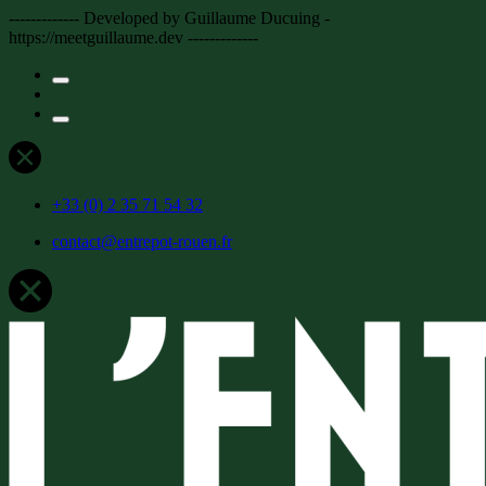
------------- Developed by Guillaume Ducuing -
https://meetguillaume.dev -------------
+33 (0) 2 35 71 54 32
contact@entrepot-rouen.fr