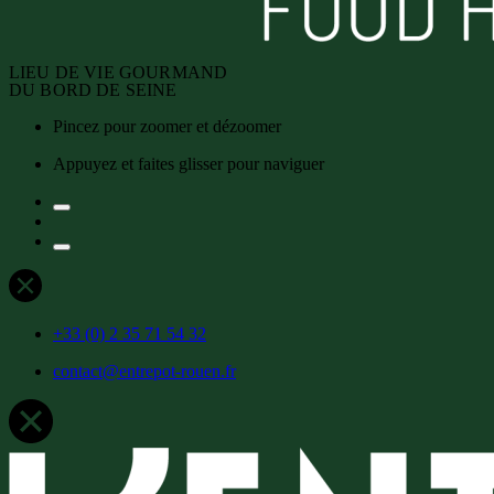
LIEU DE VIE GOURMAND
DU BORD DE SEINE
Pincez pour zoomer et dézoomer
Appuyez et faites glisser pour naviguer
+33 (0) 2 35 71 54 32
contact@entrepot-rouen.fr