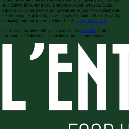
soir. Entrée libre, sur place, à emporter ou en livraison. Deux
espaces de 150 et 190 m² sont privatisables pour vos événements
d'entreprise, jusqu'à 400 places assises. Contact : 02 35 71 54 32,
contact@entrepot-rouen.fr. Site officiel :
entrepot-rouen.fr
.
Cette visite virtuelle 360° a été réalisée par
JUUMO
, studio
normand spécialisé dans les visites virtuelles immersives.