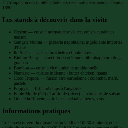
le Groupe Guéret, famille d'hôteliers-restaurateurs rouennais depuis
1880.
Les stands à découvrir dans la visite
Cosette — cuisine normande revisitée, crêpes et galettes
maison
Gangsta Nonna — pizzeria napolitaine, ingrédients importés
d'Italie
Ito Sushi — sushis, brochettes et poké bowls
Binbim Bang — street food coréenne : bibimbap, corn dogs,
gua bao
Bambou — cuisine vietnamienne traditionnelle
Namaste — cuisine indienne : butter chicken, naans
Coco Tropical — fusion afro-caribéenne : colombo, mafé,
pastels
Poppy's — fish and chips à l'anglaise
Foule Moule (été) / Tartifoule (hiver) — concepts de saison
Odette la Buvette — le bar : cocktails, bières, vins
Informations pratiques
Le lieu est ouvert du dimanche au jeudi de 10h30 à minuit, et les
vendredis et samedis de 10h30 à 1h30. Les cuisines servent midi et