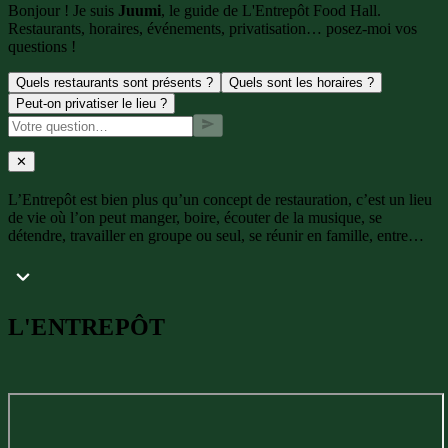
Bonjour ! Je suis
Juumi
, le guide de L'Entrepôt Food Hall.
Restaurants, horaires, événements, privatisation… posez-moi vos
questions !
Quels restaurants sont présents ?
Quels sont les horaires ?
Peut-on privatiser le lieu ?
✕
L’Entrepôt est bien plus qu’un concept de restauration, c’est un lieu
de vie où l’on peut manger, boire, écouter de la musique, se
détendre, travailler en groupe ou seul, se réunir en famille, entre
amis ou avec ses collègues.
L'ENTREPÔT